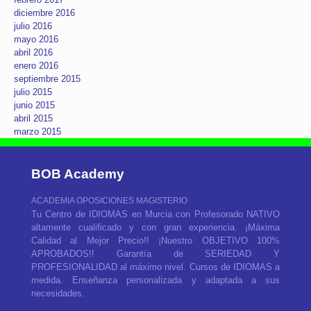
diciembre 2016
julio 2016
mayo 2016
abril 2016
enero 2016
septiembre 2015
julio 2015
junio 2015
abril 2015
marzo 2015
BOB Academy
ACADEMIA OPOSICIONES MAGISTERIO
Tu Centro de IDIOMAS en Murcia con Profesorado NATIVO
altamente cualificado y con gran experiencia. ¡Máxima
Calidad al Mejor Precio!! ¡Nuestro OBJETIVO 100%
APROBADOS!! Garantía de SERIEDAD Y
PROFESIONALIDAD al máximo nivel. Cursos de IDIOMAS a
medida. Enseñanza personalizada y adaptada a sus
necesidades.